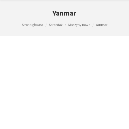
Yanmar
Jesteś tutaj:
Strona główna
Sprzedaż
Maszyny nowe
Yanmar