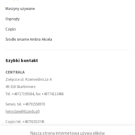
Maszyny używane
Osprzęty
Części
Środki smarne Ambra Akcela
Szybki kontakt
CENTRALA
Zielęcice ul. Rzemieślnicza 4
49-318 Skarbimierz
Tel. +48717195584, fax +48774113486
Serwis. tel. +48791558970
(
wroclaw@lizards.pl
)
Części tel. +48791553745
(
czesci@lizards.pl
)
Nasza strona internetowa używa plików