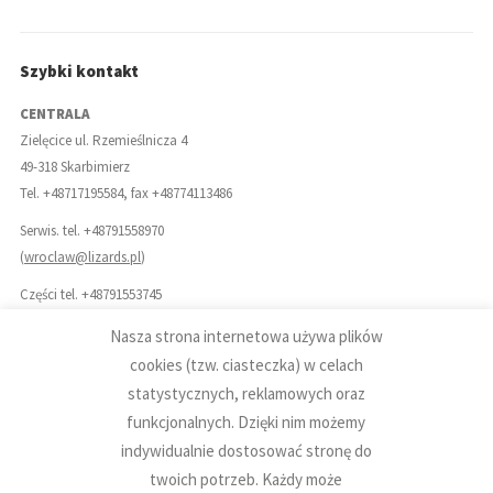
Szybki kontakt
CENTRALA
Zielęcice ul. Rzemieślnicza 4
49-318 Skarbimierz
Tel. +48717195584, fax +48774113486
Serwis. tel. +48791558970
(
wroclaw@lizards.pl
)
Części tel. +48791553745
(
czesci@lizards.pl
)
Nasza strona internetowa używa plików
Biuro: +48791556486
cookies (tzw. ciasteczka) w celach
(
biuro@lizards.pl
)
statystycznych, reklamowych oraz
funkcjonalnych. Dzięki nim możemy
indywidualnie dostosować stronę do
twoich potrzeb. Każdy może