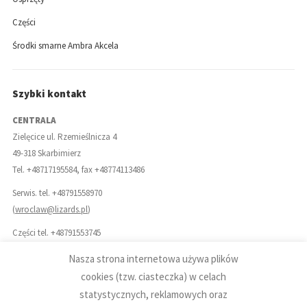
Części
Środki smarne Ambra Akcela
Szybki kontakt
CENTRALA
Zielęcice ul. Rzemieślnicza 4
49-318 Skarbimierz
Tel. +48717195584, fax +48774113486
Serwis. tel. +48791558970
(
wroclaw@lizards.pl
)
Części tel. +48791553745
(
czesci@lizards.pl
)
Nasza strona internetowa używa plików
Biuro: +48791556486
cookies (tzw. ciasteczka) w celach
(
biuro@lizards.pl
)
statystycznych, reklamowych oraz