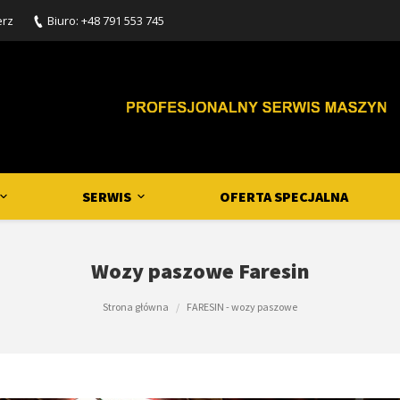
erz
Biuro: +48 791 553 745
SERWIS
OFERTA SPECJALNA
Wozy paszowe Faresin
Strona główna
FARESIN - wozy paszowe