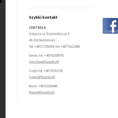
Szybki kontakt
CENTRALA
Zielęcice ul. Rzemieślnicza 4
49-318 Skarbimierz
Tel. +48717195584, fax +48774113486
Serwis. tel. +48791558970
(
wroclaw@lizards.pl
)
Części tel. +48791553745
(
czesci@lizards.pl
)
Biuro: +48791556486
(
biuro@lizards.pl
)