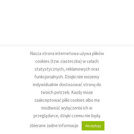
Autostrada Kielce 2016
15 lipca 2016
Leave a comment
Aktualności
,
Galeria zdjęć
Nasza strona internetowa używa plików
Dodane przez
lizards
cookies (tzw. ciasteczka) w celach
statystycznych, reklamowych oraz
funkcjonalnych. Dzięki nim możemy
indywidualnie dostosować stronę do
twoich potrzeb. Każdy może
zaakceptować pliki cookies albo ma
możliwość wyłączenia ich w
Stopka
przeglądarce, dzięki czemu nie będą
Realizacja:
zbierane żadne informacje.
Akceptuję